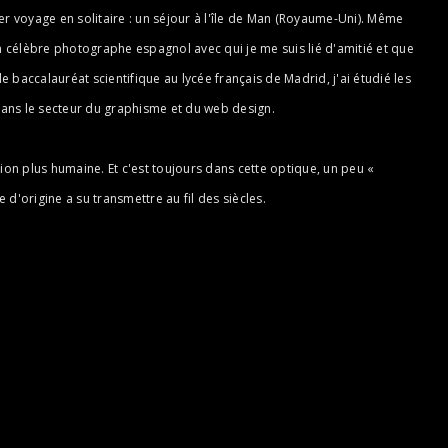
r voyage en solitaire : un séjour à l'île de Man (Royaume-Uni). Même
n célèbre photographe espagnol avec qui je me suis lié d'amitié et que
 baccalauréat scientifique au lycée français de Madrid, j'ai étudié les
s dans le secteur du graphisme et du web design.
on plus humaine. Et c'est toujours dans cette optique, un peu «
 d'origine a su transmettre au fil des siècles.
© 2026 by norse