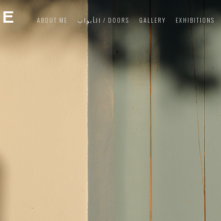
SE
ABOUT ME
الأبواب / DOORS
GALLERY
EXHIBITIONS