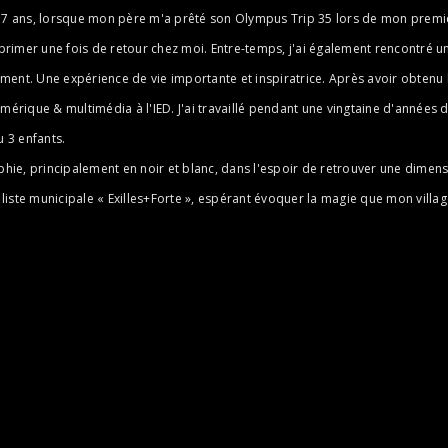
e 7 ans, lorsque mon père m'a prêté son Olympus Trip 35 lors de mon premie
rimer une fois de retour chez moi. Entre-temps, j'ai également rencontré u
ent. Une expérience de vie importante et inspiratrice. Après avoir obtenu le
umérique & multimédia à l'IED. J'ai travaillé pendant une vingtaine d'année
u 3 enfants.
ie, principalement en noir et blanc, dans l'espoir de retrouver une dimensi
 liste municipale « Exilles+Forte », espérant évoquer la magie que mon village