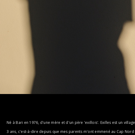
Né à Bari en 1976, d'une mère et d'un père 'exillois'. Exilles est un vill
3 ans, c'est-à-dire depuis que mes parents m'ont emmené au Cap Nord à 